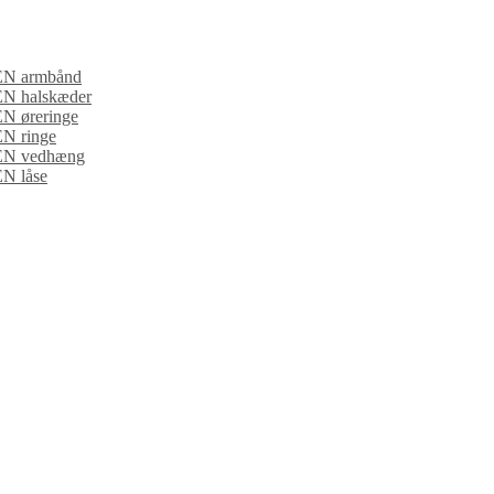
 armbånd
halskæder
øreringe
 ringe
 vedhæng
 låse