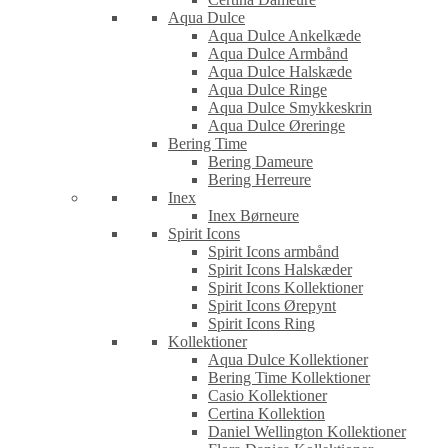
Aqua Dulce
Aqua Dulce Ankelkæde
Aqua Dulce Armbånd
Aqua Dulce Halskæde
Aqua Dulce Ringe
Aqua Dulce Smykkeskrin
Aqua Dulce Øreringe
Bering Time
Bering Dameure
Bering Herreure
Inex
Inex Børneure
Spirit Icons
Spirit Icons armbånd
Spirit Icons Halskæder
Spirit Icons Kollektioner
Spirit Icons Ørepynt
Spirit Icons Ring
Kollektioner
Aqua Dulce Kollektioner
Bering Time Kollektioner
Casio Kollektioner
Certina Kollektion
Daniel Wellington Kollektioner