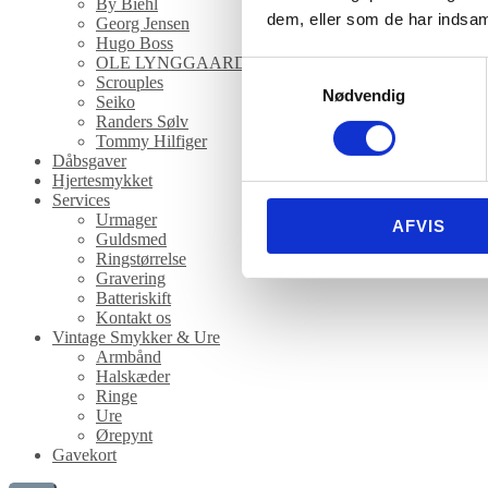
By Biehl
dem, eller som de har indsaml
Georg Jensen
Hugo Boss
OLE LYNGGAARD COPENHAGEN
Samtykkevalg
Scrouples
Nødvendig
Seiko
Randers Sølv
Tommy Hilfiger
Dåbsgaver
Hjertesmykket
Services
Urmager
AFVIS
Guldsmed
Ringstørrelse
Gravering
Batteriskift
Kontakt os
Vintage Smykker & Ure
Armbånd
Halskæder
Ringe
Ure
Ørepynt
Gavekort