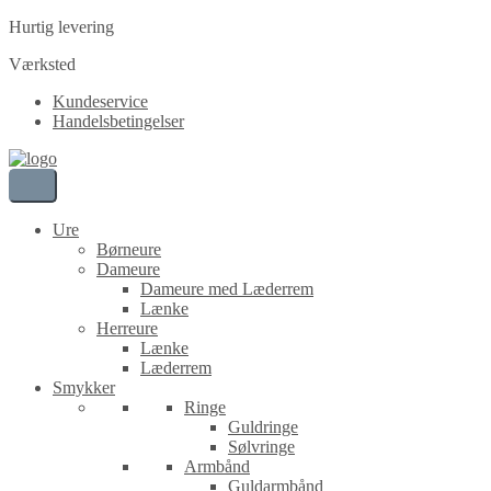
Hurtig levering
Værksted
Kundeservice
Handelsbetingelser
Ure
Børneure
Dameure
Dameure med Læderrem
Lænke
Herreure
Lænke
Læderrem
Smykker
Ringe
Guldringe
Sølvringe
Armbånd
Guldarmbånd