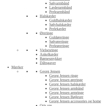
Sølvarmbånd
Læderarmbånd
Perlearmbånd
Halskæder
Guldhalskæder
Sølvhalskæder
Perlekæder
Øreringe
Guldøreringe
Sølvøreringe
Perleøreringe
Vielsesringe
Ankelkæder
Børnesmykker
Dåbsgaver
Mærker
Georg Jensen
Georg Jensen ringe
Georg Jensen øreringe
Georg Jensen halskæder
Georg Jensen armbånd
Georg Jensen armringe
Georg Jensen Bøjleure
Georg Jensen accessories og home
Oris ure