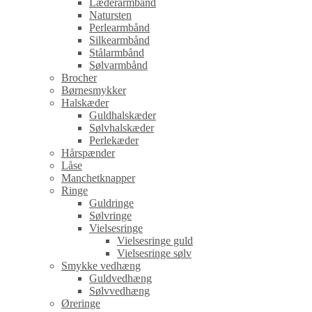
Læderarmbånd
Natursten
Perlearmbånd
Silkearmbånd
Stålarmbånd
Sølvarmbånd
Brocher
Børnesmykker
Halskæder
Guldhalskæder
Sølvhalskæder
Perlekæder
Hårspænder
Låse
Manchetknapper
Ringe
Guldringe
Sølvringe
Vielsesringe
Vielsesringe guld
Vielsesringe sølv
Smykke vedhæng
Guldvedhæng
Sølvvedhæng
Øreringe