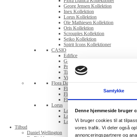
Flora Danica Kollektioner
Georg Jensen Kollektion
Inex Kollektion
Lorus Kollektion
Ole Mathiesen Kollektion
Oris Kollektion
Scrouples Kollektion
Seiko Kollektion
Spirit Icons Kollektioner
CASIO
Edifice
G-Shock
Pro Trek
Timeless
Vintage
Flora Danica
Flora Danica armbånd
Samtykke
Flora Danica øreringe
Flora Danica ringe
Lorus
Lorus Børneure
Denne hjemmeside bruger c
Lorus Dameure
Vi bruger cookies til at tilpas
Lorus Herreure
Tilbud
vores trafik. Vi deler også 
Daniel Wellington
annonceringspartnere og anal