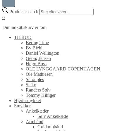
Products search
0
Din indkøbskurv er tom
TILBUD
Bering Time
By Biehl
Daniel Wellington
Georg Jensen
Hugo Boss
OLE LYNGGAARD COPENHAGEN
Ole Mathiesen
Scrouples
Seiko
Randers Sølv
Tommy Hilfiger
Hjertesmykket
Smykker
Ankelkæder
Sølv Ankelkæde
Armbånd
Guldarmbånd