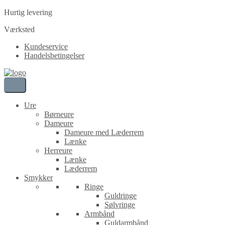
Hurtig levering
Værksted
Kundeservice
Handelsbetingelser
Ure
Børneure
Dameure
Dameure med Læderrem
Lænke
Herreure
Lænke
Læderrem
Smykker
Ringe
Guldringe
Sølvringe
Armbånd
Guldarmbånd