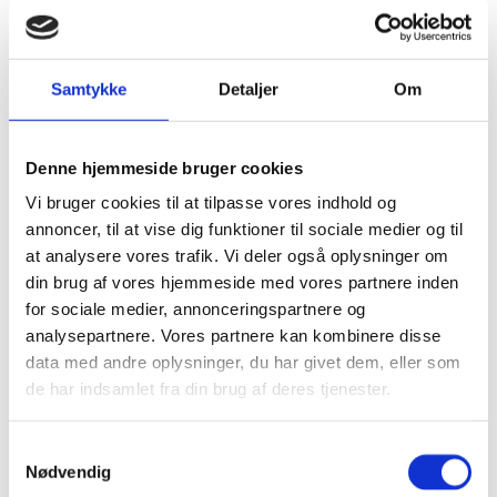
Firkløver
Georg Jensen
Georg Jensen armbånd
Georg Jensen armringe
Samtykke
Detaljer
Om
Georg Jensen halskæder
Georg Jensen ringe
Georg Jensen øreringe
Georg Jensen accessories og home
Denne hjemmeside bruger cookies
Georg Jensen Kollektion
Elephant
Vi bruger cookies til at tilpasse vores indhold og
Georg Jensen Curve
annoncer, til at vise dig funktioner til sociale medier og til
Mercy
Georg Jensen – Daisy
at analysere vores trafik. Vi deler også oplysninger om
Offspring
din brug af vores hjemmeside med vores partnere inden
Moonlight Grapes
for sociale medier, annonceringspartnere og
Hearts of Georg Jensen
Nanna Ditzel
analysepartnere. Vores partnere kan kombinere disse
Heritage
data med andre oplysninger, du har givet dem, eller som
Infinity
de har indsamlet fra din brug af deres tjenester.
Reflect
Bernadotte
Inex
Samtykkevalg
Inex Børneure
Nødvendig
Inex Kollektion
Club