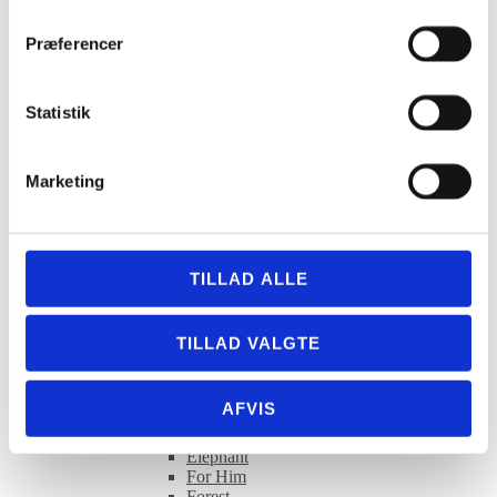
Lorus
Lorus Børneure
Præferencer
Lorus Dameure
Lorus Herreure
Lorus Kollektion
Statistik
Classic
Dress
Sports
OLE LYNGGAARD COPENHAGEN
Marketing
OLE LYNGGAARD COPENHAGEN
armbånd
OLE LYNGGAARD COPENHAGEN
halskæder
OLE LYNGGAARD COPENHAGEN øreringe
TILLAD ALLE
OLE LYNGGAARD COPENHAGEN ringe
OLE LYNGGAARD COPENHAGEN
vedhæng
TILLAD VALGTE
OLE LYNGGAARD COPENHAGEN låse
OLE LYNGGAARD COPENHAGEN
Kollektion
AFVIS
BoHo
Clasp & Stone Colliers
Elephant
For Him
Forest