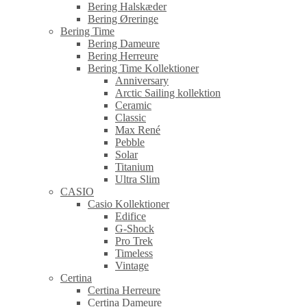
Bering Halskæder
Bering Øreringe
Bering Time
Bering Dameure
Bering Herreure
Bering Time Kollektioner
Anniversary
Arctic Sailing kollektion
Ceramic
Classic
Max René
Pebble
Solar
Titanium
Ultra Slim
CASIO
Casio Kollektioner
Edifice
G-Shock
Pro Trek
Timeless
Vintage
Certina
Certina Herreure
Certina Dameure