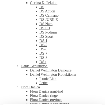
Certina Kollektion
DS
DS Action
DS Caimano
DS JUBILE
DS Nato
DS PH
DS Podium
DS Sport
DS-1
DS-2
DS-6
DS-7
DS-8
DS+
Daniel Wellington
Daniel Wellington Dameure
Daniel Wellington Kollektioner
Iconic Link
Petite
Flora Danica
Flora Danica armbånd
Flora Danica ringe
Flora Danica øreringe
Flora Danica Kollektioner