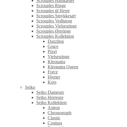
Scrouples Halskæder
Scrouples Ringe
Scrouples til Herre
Scrouples Smykkesæt
Scrouples Vedhæng
Scrouples Vielsesringe
Scrouples Øreringe
Scrouples Kollektion
Dazzling
Grace
Pixel
Vielsesringe
Kleopatra
Kleopatra Queen
Force
Hjerter
Kors
Seiko
Seiko Dameure
Seiko Herreure
Seiko Kollektion
Astron
Chronograph
Classic
Coutura