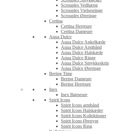
Scrouples Vedhæng
Scrouples Vielsesringe
Scrouples Øreringe
Certina
Certina Herreure
Certina Dameure
Aqua Dulce
Aqua Dulce Ankelkæde
Aqua Dulce Armbånd
Aqua Dulce Halskæde
Aqua Dulce Ringe
Aqua Dulce Smykkeskrin
Aqua Dulce Øreringe
Bering Time
Bering Dameure
Bering Herreure
Inex
Inex Børneure
Spirit Icons
Spirit Icons armbånd
Spirit Icons Halskæder
Spirit Icons Kollektioner
Spirit Icons Ørepynt
Spirit Icons Ring