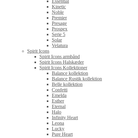
Essential
Kinetic
Noble
Premier
Presage
Prospex
Serie 5
Solar
Velatura
Spirit Icons
Spirit Icons armbånd
Spirit Icons Halskæder
Spirit Icons Kollektioner
Balance kollektion
Balance Rustik kollektion
Belle kollektion
Confetti
Emelda
Esther
Eternal
Halo
Infinity Heart
Leona
Lucky
Pure Heart