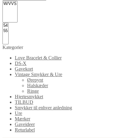
Kategorier
Love Bracelet & Collier
DS-X
Gavekort
Vintage Smykker & Ure
Ørepynt
Halskæder
Ringe
Hjertesmykket
TILBUD
Smykker til enhver anledning
Ure
Mærker
Gaveideer
Returlabel