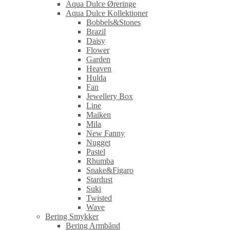
Aqua Dulce Øreringe
Aqua Dulce Kollektioner
Bobbels&Stones
Brazil
Daisy
Flower
Garden
Heaven
Hulda
Fan
Jewellery Box
Line
Maiken
Mila
New Fanny
Nugget
Pastel
Rhumba
Snake&Figaro
Stardust
Suki
Twisted
Wave
Bering Smykker
Bering Armbånd