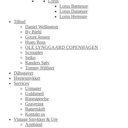
Lorus
Lorus Børneure
Lorus Dameure
Lorus Herreure
Tilbud
Daniel Wellington
By Biehl
Georg Jensen
Hugo Boss
OLE LYNGGAARD COPENHAGEN
Scrouples
Seiko
Randers Sølv
Tommy Hilfiger
Dåbsgaver
Hjertesmykket
Services
Urmager
Guldsmed
Ringstørrelse
Gravering
Batteriskift
Kontakt os
Vintage Smykker & Ure
Armbånd