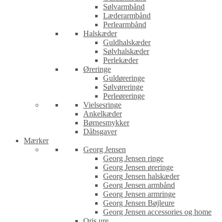
Sølvarmbånd
Læderarmbånd
Perlearmbånd
Halskæder
Guldhalskæder
Sølvhalskæder
Perlekæder
Øreringe
Guldøreringe
Sølvøreringe
Perleøreringe
Vielsesringe
Ankelkæder
Børnesmykker
Dåbsgaver
Mærker
Georg Jensen
Georg Jensen ringe
Georg Jensen øreringe
Georg Jensen halskæder
Georg Jensen armbånd
Georg Jensen armringe
Georg Jensen Bøjleure
Georg Jensen accessories og home
Oris ure