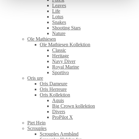
Leaves
Life
Lotus
Snakes
Shooting Stars
Nature
Ole Mathiesen
Ole Mathiesen Kollektion
Classic
Heritage
Navy Diver
Royal Marine
Sportivo
Oris ure
Oris Dameure
Oris Herreure
Oris Kollektion
Aquis
Big Crown kollektion
Divers
ProPilot X
Piet Hein
Scrouples
Scrouples Armbånd