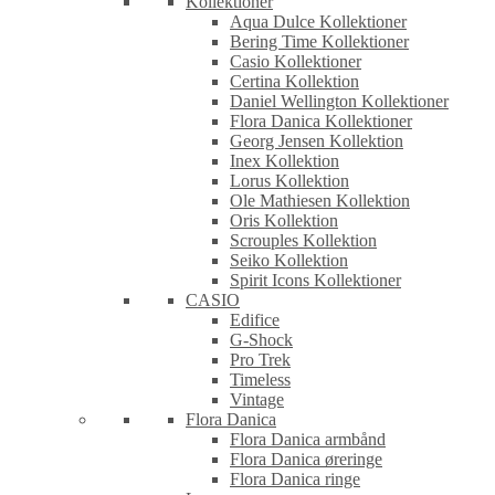
Kollektioner
Aqua Dulce Kollektioner
Bering Time Kollektioner
Casio Kollektioner
Certina Kollektion
Daniel Wellington Kollektioner
Flora Danica Kollektioner
Georg Jensen Kollektion
Inex Kollektion
Lorus Kollektion
Ole Mathiesen Kollektion
Oris Kollektion
Scrouples Kollektion
Seiko Kollektion
Spirit Icons Kollektioner
CASIO
Edifice
G-Shock
Pro Trek
Timeless
Vintage
Flora Danica
Flora Danica armbånd
Flora Danica øreringe
Flora Danica ringe