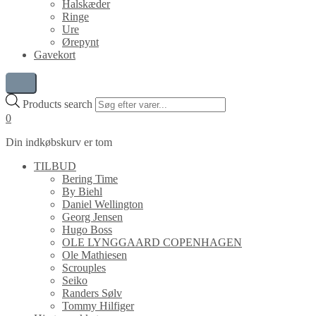
Halskæder
Ringe
Ure
Ørepynt
Gavekort
Products search
0
Din indkøbskurv er tom
TILBUD
Bering Time
By Biehl
Daniel Wellington
Georg Jensen
Hugo Boss
OLE LYNGGAARD COPENHAGEN
Ole Mathiesen
Scrouples
Seiko
Randers Sølv
Tommy Hilfiger