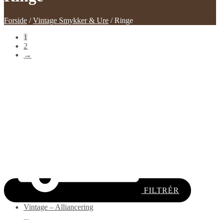
Forside
/
Vintage Smykker & Ure
/
Ringe
1
2
→
FILTRÉR
Vintage – Alliancering