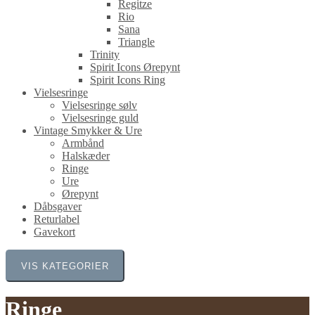
Regitze
Rio
Sana
Triangle
Trinity
Spirit Icons Ørepynt
Spirit Icons Ring
Vielsesringe
Vielsesringe sølv
Vielsesringe guld
Vintage Smykker & Ure
Armbånd
Halskæder
Ringe
Ure
Ørepynt
Dåbsgaver
Returlabel
Gavekort
VIS KATEGORIER
Ringe