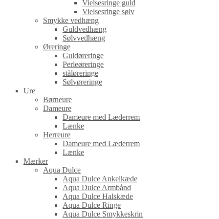
Vielsesringe guld
Vielsesringe sølv
Smykke vedhæng
Guldvedhæng
Sølvvedhæng
Øreringe
Guldøreringe
Perleøreringe
ståløreringe
Sølvøreringe
Ure
Børneure
Dameure
Dameure med Læderrem
Lænke
Herreure
Dameure med Læderrem
Lænke
Mærker
Aqua Dulce
Aqua Dulce Ankelkæde
Aqua Dulce Armbånd
Aqua Dulce Halskæde
Aqua Dulce Ringe
Aqua Dulce Smykkeskrin