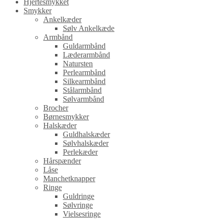
Hjertesmykket
Smykker
Ankelkæder
Sølv Ankelkæde
Armbånd
Guldarmbånd
Læderarmbånd
Natursten
Perlearmbånd
Silkearmbånd
Stålarmbånd
Sølvarmbånd
Brocher
Børnesmykker
Halskæder
Guldhalskæder
Sølvhalskæder
Perlekæder
Hårspænder
Låse
Manchetknapper
Ringe
Guldringe
Sølvringe
Vielsesringe