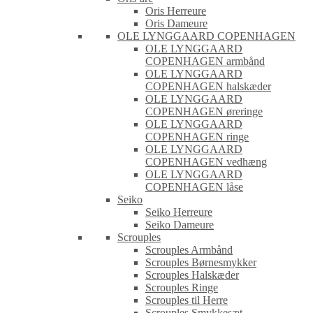
Oris Herreure
Oris Dameure
OLE LYNGGAARD COPENHAGEN
OLE LYNGGAARD
COPENHAGEN armbånd
OLE LYNGGAARD
COPENHAGEN halskæder
OLE LYNGGAARD
COPENHAGEN øreringe
OLE LYNGGAARD
COPENHAGEN ringe
OLE LYNGGAARD
COPENHAGEN vedhæng
OLE LYNGGAARD
COPENHAGEN låse
Seiko
Seiko Herreure
Seiko Dameure
Scrouples
Scrouples Armbånd
Scrouples Børnesmykker
Scrouples Halskæder
Scrouples Ringe
Scrouples til Herre
Scrouples Smykkesæt