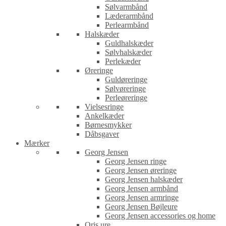
Sølvarmbånd
Læderarmbånd
Perlearmbånd
Halskæder
Guldhalskæder
Sølvhalskæder
Perlekæder
Øreringe
Guldøreringe
Sølvøreringe
Perleøreringe
Vielsesringe
Ankelkæder
Børnesmykker
Dåbsgaver
Mærker
Georg Jensen
Georg Jensen ringe
Georg Jensen øreringe
Georg Jensen halskæder
Georg Jensen armbånd
Georg Jensen armringe
Georg Jensen Bøjleure
Georg Jensen accessories og home
Oris ure