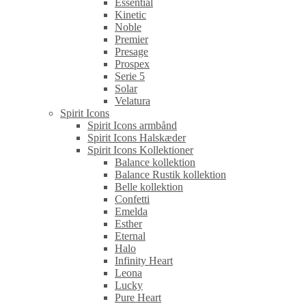
Essential
Kinetic
Noble
Premier
Presage
Prospex
Serie 5
Solar
Velatura
Spirit Icons
Spirit Icons armbånd
Spirit Icons Halskæder
Spirit Icons Kollektioner
Balance kollektion
Balance Rustik kollektion
Belle kollektion
Confetti
Emelda
Esther
Eternal
Halo
Infinity Heart
Leona
Lucky
Pure Heart