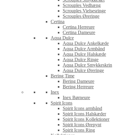
Scrouples Vedhæng
Scrouples Vielsesringe
Scrouples Øreringe
Certina
Certina Herreure
Certina Dameure
Aqua Dulce
Aqua Dulce Ankelkæde
Aqua Dulce Armbånd
Aqua Dulce Halskæde
Aqua Dulce Ringe
Aqua Dulce Smykkeskrin
Aqua Dulce Øreringe
Bering Time
Bering Dameure
Bering Herreure
Inex
Inex Børneure
Spirit Icons
Spirit Icons armbånd
Spirit Icons Halskæder
Spirit Icons Kollektioner
Spirit Icons Ørepynt
Spirit Icons Ring