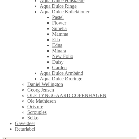
Aqua Dulce Halskæde
Aqua Dulce Ringe
Aqua Dulce Kollektioner
Pastel
Flower
Sunella
Mamma
Eila
Edna
Minara
New Folio
Daisy
Garden
Aqua Dulce Armbånd
Aqua Dulce Øreringe
Daniel Wellington
Georg Jensen
OLE LYNGGAARD COPENHAGEN
Ole Mathiesen
Oris ure
Scrouples
Seiko
Gaveideer
Returlabel