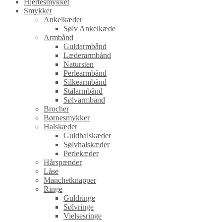
Hjertesmykket
Smykker
Ankelkæder
Sølv Ankelkæde
Armbånd
Guldarmbånd
Læderarmbånd
Natursten
Perlearmbånd
Silkearmbånd
Stålarmbånd
Sølvarmbånd
Brocher
Børnesmykker
Halskæder
Guldhalskæder
Sølvhalskæder
Perlekæder
Hårspænder
Låse
Manchetknapper
Ringe
Guldringe
Sølvringe
Vielsesringe