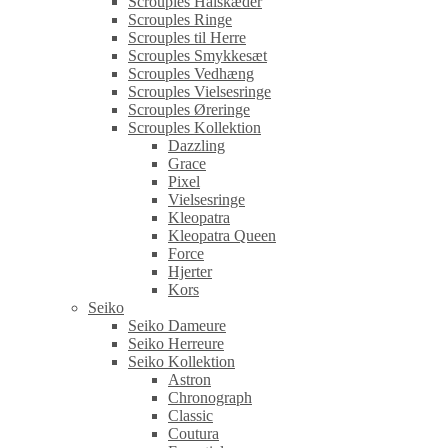
Scrouples Halskæder
Scrouples Ringe
Scrouples til Herre
Scrouples Smykkesæt
Scrouples Vedhæng
Scrouples Vielsesringe
Scrouples Øreringe
Scrouples Kollektion
Dazzling
Grace
Pixel
Vielsesringe
Kleopatra
Kleopatra Queen
Force
Hjerter
Kors
Seiko
Seiko Dameure
Seiko Herreure
Seiko Kollektion
Astron
Chronograph
Classic
Coutura