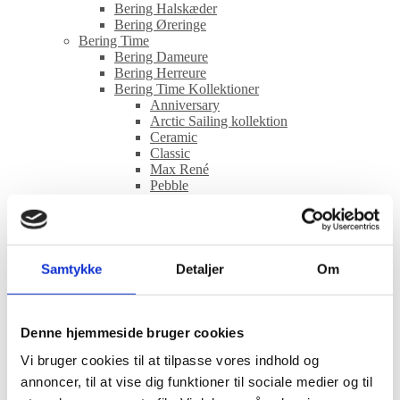
Bering Halskæder
Bering Øreringe
Bering Time
Bering Dameure
Bering Herreure
Bering Time Kollektioner
Anniversary
Arctic Sailing kollektion
Ceramic
Classic
Max René
Pebble
Solar
Titanium
Ultra Slim
CASIO
Casio Kollektioner
Samtykke
Detaljer
Om
Edifice
G-Shock
Pro Trek
Timeless
Denne hjemmeside bruger cookies
Vintage
Vi bruger cookies til at tilpasse vores indhold og
Certina
Certina Herreure
annoncer, til at vise dig funktioner til sociale medier og til
Certina Dameure