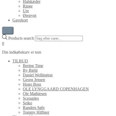
Halskæder
Ringe
Ure
Ørepynt
Gavekort
Products search
0
Din indkøbskurv er tom
TILBUD
Bering Time
By Biehl
Daniel Wellington
Georg Jensen
Hugo Boss
OLE LYNGGAARD COPENHAGEN
Ole Mathiesen
Scrouples
Seiko
Randers Sølv
Tommy Hilfiger