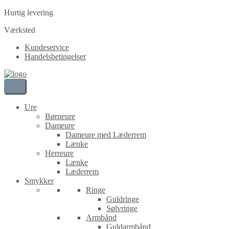
Hurtig levering
Værksted
Kundeservice
Handelsbetingelser
Ure
Børneure
Dameure
Dameure med Læderrem
Lænke
Herreure
Lænke
Læderrem
Smykker
Ringe
Guldringe
Sølvringe
Armbånd
Guldarmbånd