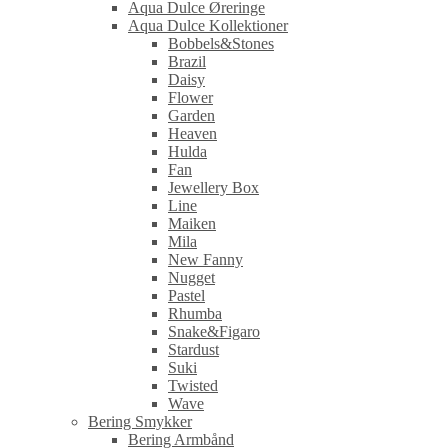
Aqua Dulce Øreringe
Aqua Dulce Kollektioner
Bobbels&Stones
Brazil
Daisy
Flower
Garden
Heaven
Hulda
Fan
Jewellery Box
Line
Maiken
Mila
New Fanny
Nugget
Pastel
Rhumba
Snake&Figaro
Stardust
Suki
Twisted
Wave
Bering Smykker
Bering Armbånd