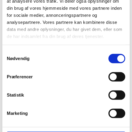
at analysere vores trafik. Vi deler også oplysninger om
Certina Kollektion
din brug af vores hjemmeside med vores partnere inden
DS
DS Action
for sociale medier, annonceringspartnere og
DS Caimano
analysepartnere. Vores partnere kan kombinere disse
DS JUBILE
data med andre oplysninger, du har givet dem, eller som
DS Nato
DS PH
de har indsamlet fra din brug af deres tjenester.
DS Podium
DS Sport
DS-1
Samtykkevalg
DS-2
Nødvendig
DS-6
DS-7
DS-8
Præferencer
DS+
Daniel Wellington
Daniel Wellington Dameure
Daniel Wellington Kollektioner
Statistik
Iconic Link
Petite
Flora Danica
Marketing
Flora Danica armbånd
Flora Danica ringe
Flora Danica øreringe
Flora Danica Kollektioner