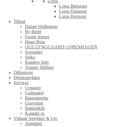
Lorus
Lorus Børneure
Lorus Dameure
Lorus Herreure
Tilbud
Daniel Wellington
By Biehl
Georg Jensen
Hugo Boss
OLE LYNGGAARD COPENHAGEN
Scrouples
Seiko
Randers Sølv
Tommy Hilfiger
Dåbsgaver
Hjertesmykket
Services
Urmager
Guldsmed
Ringstørrelse
Gravering
Batteriskift
Kontakt os
Vintage Smykker & Ure
Armbånd