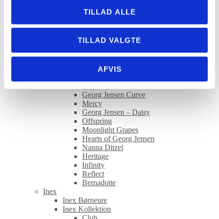
Firkløver
TILLAD ALLE
Georg Jensen
Georg Jensen armbånd
Georg Jensen armringe
TILLAD VALGTE
Georg Jensen halskæder
Georg Jensen ringe
Georg Jensen øreringe
Georg Jensen accessories og home
AFVIS
Georg Jensen Kollektion
Elephant
Georg Jensen Curve
Mercy
Georg Jensen – Daisy
Offspring
Moonlight Grapes
Hearts of Georg Jensen
Nanna Ditzel
Heritage
Infinity
Reflect
Bernadotte
Inex
Inex Børneure
Inex Kollektion
Club