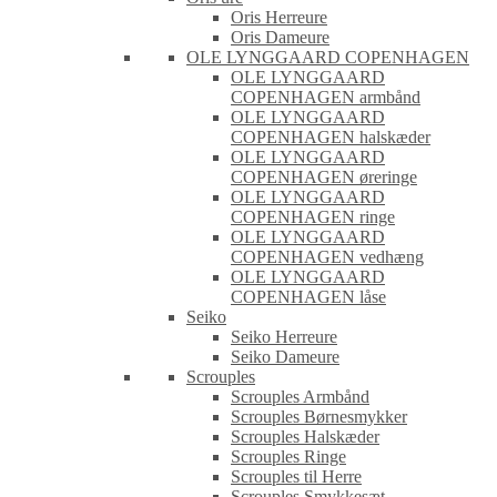
Oris Herreure
Oris Dameure
OLE LYNGGAARD COPENHAGEN
OLE LYNGGAARD
COPENHAGEN armbånd
OLE LYNGGAARD
COPENHAGEN halskæder
OLE LYNGGAARD
COPENHAGEN øreringe
OLE LYNGGAARD
COPENHAGEN ringe
OLE LYNGGAARD
COPENHAGEN vedhæng
OLE LYNGGAARD
COPENHAGEN låse
Seiko
Seiko Herreure
Seiko Dameure
Scrouples
Scrouples Armbånd
Scrouples Børnesmykker
Scrouples Halskæder
Scrouples Ringe
Scrouples til Herre
Scrouples Smykkesæt