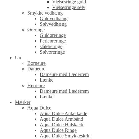
Vielsesringe guld
Vielsesringe sølv
Smykke vedhæng
Guldvedhæng
Sølvvedhæng
Øreringe
Guldøreringe
Perleøreringe
ståløreringe
Sølvøreringe
Ure
Børneure
Dameure
Dameure med Læderrem
Lænke
Herreure
Dameure med Læderrem
Lænke
Mærker
Aqua Dulce
Aqua Dulce Ankelkæde
Aqua Dulce Armbånd
Aqua Dulce Halskæde
Aqua Dulce Ringe
Aqua Dulce Smykkeskrin