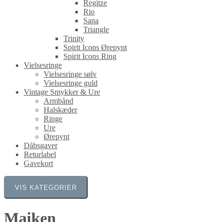
Regitze
Rio
Sana
Triangle
Trinity
Spirit Icons Ørepynt
Spirit Icons Ring
Vielsesringe
Vielsesringe sølv
Vielsesringe guld
Vintage Smykker & Ure
Armbånd
Halskæder
Ringe
Ure
Ørepynt
Dåbsgaver
Returlabel
Gavekort
VIS KATEGORIER
Maiken