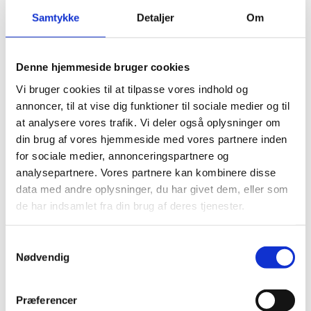
Samtykke
Detaljer
Om
Seiko
Ringe
Jewellery Box
Ultra Slim
DS-1
Heritage
Inex
Snakes
Scrouples Kollektion
Kors
Presage
Infinity Heart
TILMELD DIG VORES KUNDEKLUB
Via vores kundeklub får du nyheder før alle andre.
Randers Sølv
Smykke vedhæng
Line
DS-2
Infinity
Lorus
Shooting Stars
Prospex
Leona
Denne hjemmeside bruger cookies
Tilmeld dig herunder.
Vi bruger cookies til at tilpasse vores indhold og
Tommy Hilfiger
Øreringe
Maiken
DS-6
Reflect
OLE LYNGGAARD COPENHAGEN
Nature
Serie 5
Lucky
annoncer, til at vise dig funktioner til sociale medier og til
at analysere vores trafik. Vi deler også oplysninger om
Mila
DS-7
Bernadotte
Ole Mathiesen
Solar
Pure Heart
din brug af vores hjemmeside med vores partnere inden
Jeg accepterer
vilkårerne
for sociale medier, annonceringspartnere og
New Fanny
DS-8
Oris ure
Velatura
Regitze
analysepartnere. Vores partnere kan kombinere disse
TILMELD
data med andre oplysninger, du har givet dem, eller som
Nugget
DS+
Piet Hein
Rio
de har indsamlet fra din brug af deres tjenester.
WEBSHOP
INFORMATION
Pastel
Scrouples
Sana
Samtykkevalg
Levering
Om os
Nødvendig
Returnering
Kontakt os
Rhumba
Seiko
Triangle
Returlabel
Kundeservice
Handelsbetingelser
Urguide
Præferencer
Urmager
Snake&Figaro
Spirit Icons