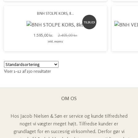
BNH STOLPE KORS, 8kt.
TILBUD!
1.595,00
2.495,00
kr.
kr.
Den oprindelige pris var: 2.495,00 kr..
Den aktuelle pris er: 1.595,00 kr..
inkl. moms
Viser 1–12 af 150 resultater
OM OS
Hos Jacob Nielsen & Søn er service og kunde tilfredshed
noget vi vægter meget højt. Tilfredse kunder er
grundlaget for en succesrig virksomhed. Derfor gør vi