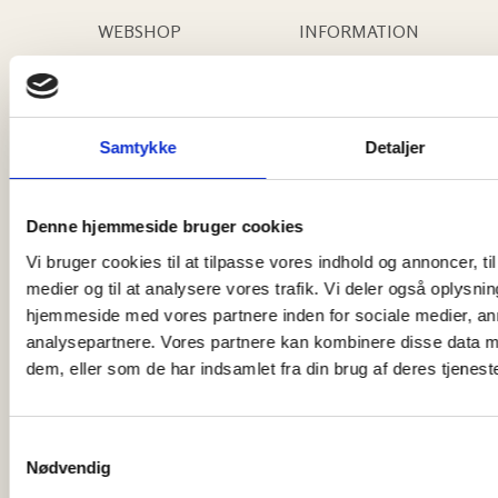
WEBSHOP
INFORMATION
Levering
Om os
Returnering
Kontakt os
Samtykke
Detaljer
Returlabel
Kundeservice
Handelsbetingelser
Urguide
Denne hjemmeside bruger cookies
Urmager
Vi bruger cookies til at tilpasse vores indhold og annoncer, til 
medier og til at analysere vores trafik. Vi deler også oplysni
Find din størrelse
hjemmeside med vores partnere inden for sociale medier, a
analysepartnere. Vores partnere kan kombinere disse data m
JACOB NIELSEN & SØN APS
dem, eller som de har indsamlet fra din brug af deres tjeneste
Jernbanegade 18
S
6400 Sønderborg
Nødvendig
a
Tel.: 74 42 35 46