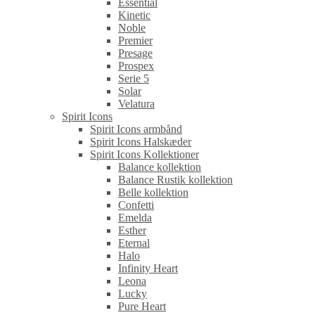
Essential
Kinetic
Noble
Premier
Presage
Prospex
Serie 5
Solar
Velatura
Spirit Icons
Spirit Icons armbånd
Spirit Icons Halskæder
Spirit Icons Kollektioner
Balance kollektion
Balance Rustik kollektion
Belle kollektion
Confetti
Emelda
Esther
Eternal
Halo
Infinity Heart
Leona
Lucky
Pure Heart