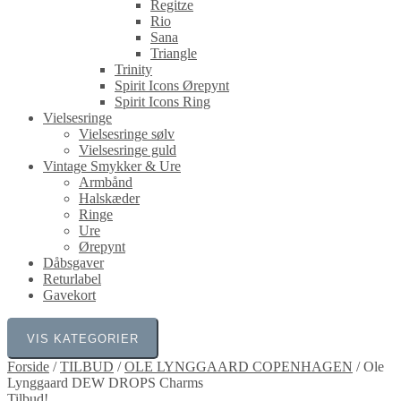
Regitze
Rio
Sana
Triangle
Trinity
Spirit Icons Ørepynt
Spirit Icons Ring
Vielsesringe
Vielsesringe sølv
Vielsesringe guld
Vintage Smykker & Ure
Armbånd
Halskæder
Ringe
Ure
Ørepynt
Dåbsgaver
Returlabel
Gavekort
VIS KATEGORIER
Forside
/
TILBUD
/
OLE LYNGGAARD COPENHAGEN
/
Ole
Lynggaard DEW DROPS Charms
Tilbud!