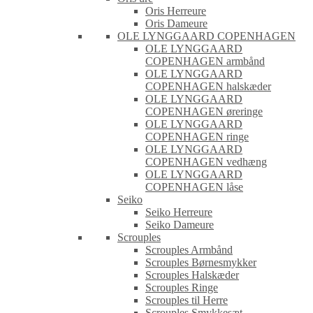
Oris Herreure
Oris Dameure
OLE LYNGGAARD COPENHAGEN
OLE LYNGGAARD
COPENHAGEN armbånd
OLE LYNGGAARD
COPENHAGEN halskæder
OLE LYNGGAARD
COPENHAGEN øreringe
OLE LYNGGAARD
COPENHAGEN ringe
OLE LYNGGAARD
COPENHAGEN vedhæng
OLE LYNGGAARD
COPENHAGEN låse
Seiko
Seiko Herreure
Seiko Dameure
Scrouples
Scrouples Armbånd
Scrouples Børnesmykker
Scrouples Halskæder
Scrouples Ringe
Scrouples til Herre
Scrouples Smykkesæt