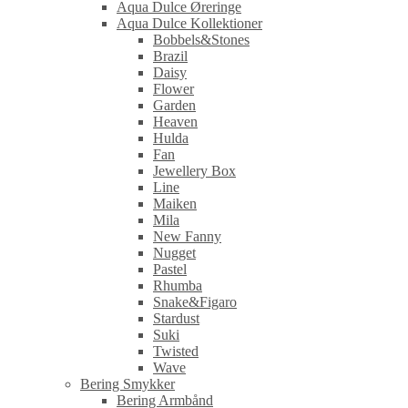
Aqua Dulce Øreringe
Aqua Dulce Kollektioner
Bobbels&Stones
Brazil
Daisy
Flower
Garden
Heaven
Hulda
Fan
Jewellery Box
Line
Maiken
Mila
New Fanny
Nugget
Pastel
Rhumba
Snake&Figaro
Stardust
Suki
Twisted
Wave
Bering Smykker
Bering Armbånd