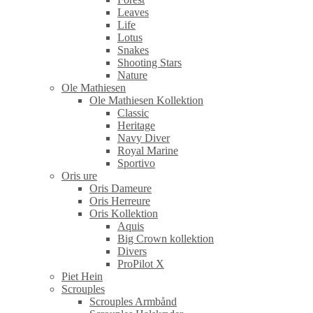
Leaves
Life
Lotus
Snakes
Shooting Stars
Nature
Ole Mathiesen
Ole Mathiesen Kollektion
Classic
Heritage
Navy Diver
Royal Marine
Sportivo
Oris ure
Oris Dameure
Oris Herreure
Oris Kollektion
Aquis
Big Crown kollektion
Divers
ProPilot X
Piet Hein
Scrouples
Scrouples Armbånd