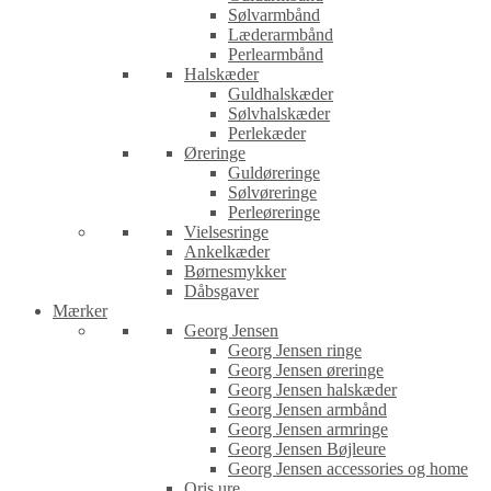
Sølvarmbånd
Læderarmbånd
Perlearmbånd
Halskæder
Guldhalskæder
Sølvhalskæder
Perlekæder
Øreringe
Guldøreringe
Sølvøreringe
Perleøreringe
Vielsesringe
Ankelkæder
Børnesmykker
Dåbsgaver
Mærker
Georg Jensen
Georg Jensen ringe
Georg Jensen øreringe
Georg Jensen halskæder
Georg Jensen armbånd
Georg Jensen armringe
Georg Jensen Bøjleure
Georg Jensen accessories og home
Oris ure