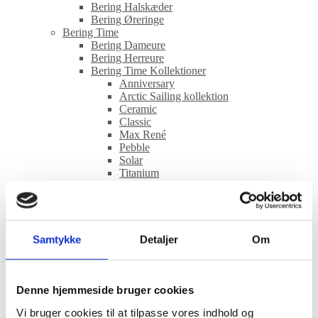
Bering Halskæder
Bering Øreringe
Bering Time
Bering Dameure
Bering Herreure
Bering Time Kollektioner
Anniversary
Arctic Sailing kollektion
Ceramic
Classic
Max René
Pebble
Solar
Titanium
Ultra Slim
CASIO
Casio Kollektioner
Edifice
G-Shock
Samtykke
Detaljer
Om
Pro Trek
Timeless
Vintage
Certina
Denne hjemmeside bruger cookies
Certina Herreure
Vi bruger cookies til at tilpasse vores indhold og
Certina Dameure