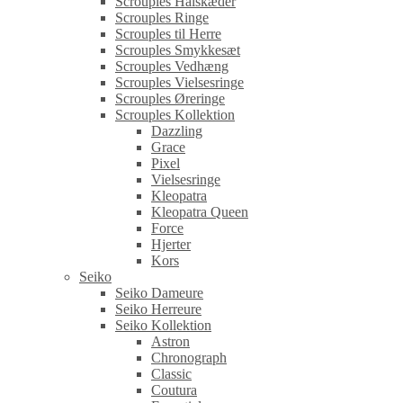
Scrouples Halskæder
Scrouples Ringe
Scrouples til Herre
Scrouples Smykkesæt
Scrouples Vedhæng
Scrouples Vielsesringe
Scrouples Øreringe
Scrouples Kollektion
Dazzling
Grace
Pixel
Vielsesringe
Kleopatra
Kleopatra Queen
Force
Hjerter
Kors
Seiko
Seiko Dameure
Seiko Herreure
Seiko Kollektion
Astron
Chronograph
Classic
Coutura