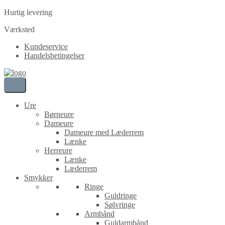
Hurtig levering
Værksted
Kundeservice
Handelsbetingelser
Ure
Børneure
Dameure
Dameure med Læderrem
Lænke
Herreure
Lænke
Læderrem
Smykker
Ringe
Guldringe
Sølvringe
Armbånd
Guldarmbånd