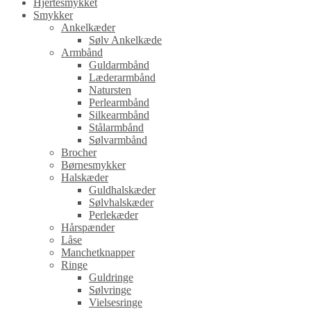
Hjertesmykket
Smykker
Ankelkæder
Sølv Ankelkæde
Armbånd
Guldarmbånd
Læderarmbånd
Natursten
Perlearmbånd
Silkearmbånd
Stålarmbånd
Sølvarmbånd
Brocher
Børnesmykker
Halskæder
Guldhalskæder
Sølvhalskæder
Perlekæder
Hårspænder
Låse
Manchetknapper
Ringe
Guldringe
Sølvringe
Vielsesringe