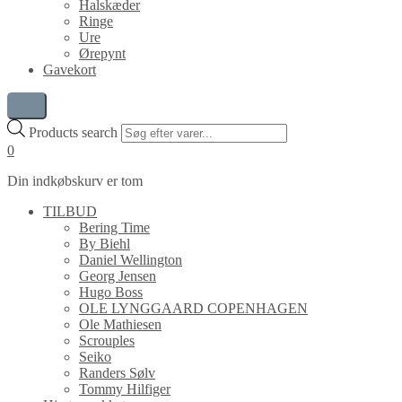
Halskæder
Ringe
Ure
Ørepynt
Gavekort
Products search
0
Din indkøbskurv er tom
TILBUD
Bering Time
By Biehl
Daniel Wellington
Georg Jensen
Hugo Boss
OLE LYNGGAARD COPENHAGEN
Ole Mathiesen
Scrouples
Seiko
Randers Sølv
Tommy Hilfiger