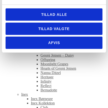
Firkløver
Georg Jensen
Georg Jensen armbånd
TILLAD ALLE
Georg Jensen armringe
Georg Jensen halskæder
Georg Jensen ringe
TILLAD VALGTE
Georg Jensen øreringe
Georg Jensen accessories og home
Georg Jensen Kollektion
Elephant
AFVIS
Georg Jensen Curve
Mercy
Georg Jensen – Daisy
Offspring
Moonlight Grapes
Hearts of Georg Jensen
Nanna Ditzel
Heritage
Infinity
Reflect
Bernadotte
Inex
Inex Børneure
Inex Kollektion
Club