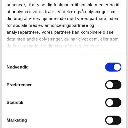
Certina Kollektion
annoncer, til at vise dig funktioner til sociale medier og til
DS
at analysere vores trafik. Vi deler også oplysninger om
DS Action
din brug af vores hjemmeside med vores partnere inden
DS Caimano
DS JUBILE
for sociale medier, annonceringspartnere og
DS Nato
analysepartnere. Vores partnere kan kombinere disse
DS PH
data med andre oplysninger, du har givet dem, eller som
DS Podium
DS Sport
de har indsamlet fra din brug af deres tjenester.
DS-1
DS-2
DS-6
Samtykkevalg
DS-7
Nødvendig
DS-8
DS+
Daniel Wellington
Præferencer
Daniel Wellington Dameure
Daniel Wellington Kollektioner
Iconic Link
Petite
Statistik
Flora Danica
Flora Danica armbånd
Flora Danica ringe
Marketing
Flora Danica øreringe
Flora Danica Kollektioner