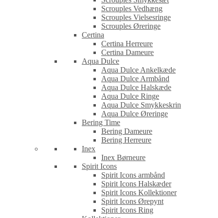
Scrouples Vedhæng
Scrouples Vielsesringe
Scrouples Øreringe
Certina
Certina Herreure
Certina Dameure
Aqua Dulce
Aqua Dulce Ankelkæde
Aqua Dulce Armbånd
Aqua Dulce Halskæde
Aqua Dulce Ringe
Aqua Dulce Smykkeskrin
Aqua Dulce Øreringe
Bering Time
Bering Dameure
Bering Herreure
Inex
Inex Børneure
Spirit Icons
Spirit Icons armbånd
Spirit Icons Halskæder
Spirit Icons Kollektioner
Spirit Icons Ørepynt
Spirit Icons Ring