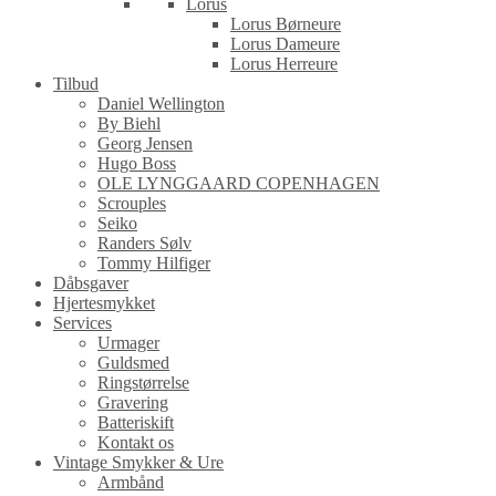
Lorus
Lorus Børneure
Lorus Dameure
Lorus Herreure
Tilbud
Daniel Wellington
By Biehl
Georg Jensen
Hugo Boss
OLE LYNGGAARD COPENHAGEN
Scrouples
Seiko
Randers Sølv
Tommy Hilfiger
Dåbsgaver
Hjertesmykket
Services
Urmager
Guldsmed
Ringstørrelse
Gravering
Batteriskift
Kontakt os
Vintage Smykker & Ure
Armbånd