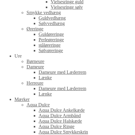
Vielsesringe guld
Vielsesringe sølv
Smykke vedhæng
Guldvedhæng
Sølvvedhæng
Øreringe
Guldøreringe
Perleøreringe
ståløreringe
Sølvøreringe
Ure
Børneure
Dameure
Dameure med Læderrem
Lænke
Herreure
Dameure med Læderrem
Lænke
Mærker
Aqua Dulce
Aqua Dulce Ankelkæde
Aqua Dulce Armbånd
Aqua Dulce Halskæde
Aqua Dulce Ringe
Aqua Dulce Smykkeskrin