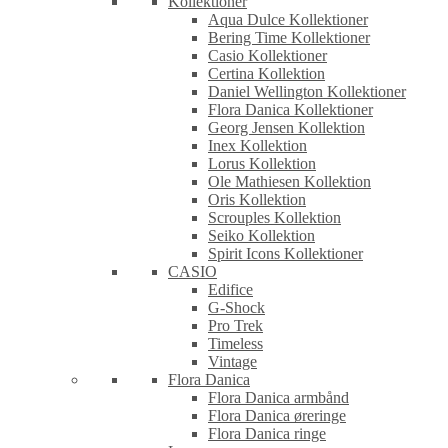
Kollektioner
Aqua Dulce Kollektioner
Bering Time Kollektioner
Casio Kollektioner
Certina Kollektion
Daniel Wellington Kollektioner
Flora Danica Kollektioner
Georg Jensen Kollektion
Inex Kollektion
Lorus Kollektion
Ole Mathiesen Kollektion
Oris Kollektion
Scrouples Kollektion
Seiko Kollektion
Spirit Icons Kollektioner
CASIO
Edifice
G-Shock
Pro Trek
Timeless
Vintage
Flora Danica
Flora Danica armbånd
Flora Danica øreringe
Flora Danica ringe