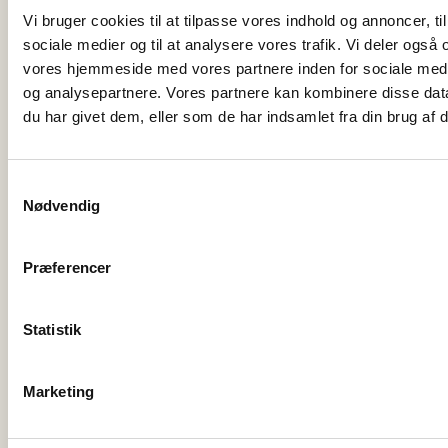
WEBSHOP
INFORMATION
Vi bruger cookies til at tilpasse vores indhold og annoncer, til 
sociale medier og til at analysere vores trafik. Vi deler også
vores hjemmeside med vores partnere inden for sociale med
Levering
Om os
og analysepartnere. Vores partnere kan kombinere disse dat
Returnering
Kontakt os
du har givet dem, eller som de har indsamlet fra din brug af d
Returlabel
Kundeservice
S
Handelsbetingelser
Urguide
Nødvendig
a
Urmager
m
t
Find din størrelse
Præferencer
y
k
JACOB NIELSEN & SØN APS
k
Statistik
e
Jernbanegade 18
v
Marketing
a
6400 Sønderborg
l
Tel.: 74 42 35 46