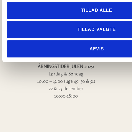
g
info@jacobnielsenogson.dk
CVR: 35384413
TILLAD ALLE
ÅBNINGSTIDER:
TILLAD VALGTE
Mandag – Torsdag 10:00 – 17:30
Fredag 10:00 – 18:00
Lørdag 10:00 – 14:00
AFVIS
Søndag og helligdage lukket
ÅBNINGSTIDER JULEN 2025:
Lørdag & Søndag
10:00 – 15:00 (uge 49, 50 & 51)
22 & 23 december
10:00-18:00