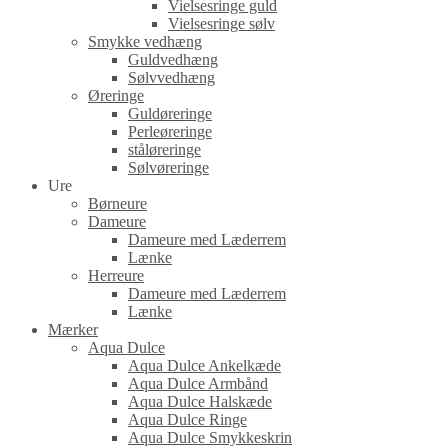
Vielsesringe guld
Vielsesringe sølv
Smykke vedhæng
Guldvedhæng
Sølvvedhæng
Øreringe
Guldøreringe
Perleøreringe
ståløreringe
Sølvøreringe
Ure
Børneure
Dameure
Dameure med Læderrem
Lænke
Herreure
Dameure med Læderrem
Lænke
Mærker
Aqua Dulce
Aqua Dulce Ankelkæde
Aqua Dulce Armbånd
Aqua Dulce Halskæde
Aqua Dulce Ringe
Aqua Dulce Smykkeskrin