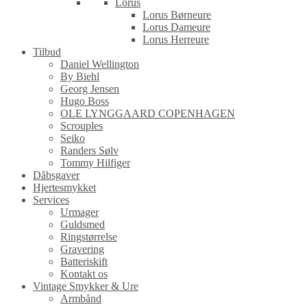
Lorus
Lorus Børneure
Lorus Dameure
Lorus Herreure
Tilbud
Daniel Wellington
By Biehl
Georg Jensen
Hugo Boss
OLE LYNGGAARD COPENHAGEN
Scrouples
Seiko
Randers Sølv
Tommy Hilfiger
Dåbsgaver
Hjertesmykket
Services
Urmager
Guldsmed
Ringstørrelse
Gravering
Batteriskift
Kontakt os
Vintage Smykker & Ure
Armbånd