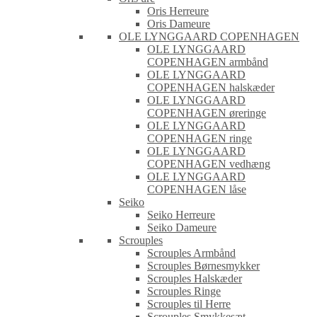
Oris Herreure
Oris Dameure
OLE LYNGGAARD COPENHAGEN
OLE LYNGGAARD
COPENHAGEN armbånd
OLE LYNGGAARD
COPENHAGEN halskæder
OLE LYNGGAARD
COPENHAGEN øreringe
OLE LYNGGAARD
COPENHAGEN ringe
OLE LYNGGAARD
COPENHAGEN vedhæng
OLE LYNGGAARD
COPENHAGEN låse
Seiko
Seiko Herreure
Seiko Dameure
Scrouples
Scrouples Armbånd
Scrouples Børnesmykker
Scrouples Halskæder
Scrouples Ringe
Scrouples til Herre
Scrouples Smykkesæt