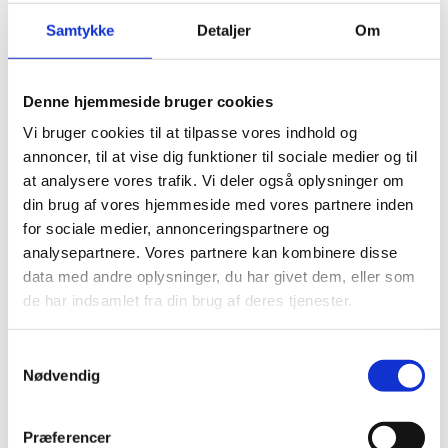
Firkløver
Samtykke
Detaljer
Om
Georg Jensen
Georg Jensen armbånd
Georg Jensen armringe
Georg Jensen halskæder
Denne hjemmeside bruger cookies
Georg Jensen ringe
Georg Jensen øreringe
Vi bruger cookies til at tilpasse vores indhold og
Georg Jensen accessories og home
annoncer, til at vise dig funktioner til sociale medier og til
Georg Jensen Kollektion
Elephant
at analysere vores trafik. Vi deler også oplysninger om
Georg Jensen Curve
din brug af vores hjemmeside med vores partnere inden
Mercy
for sociale medier, annonceringspartnere og
Georg Jensen – Daisy
Offspring
analysepartnere. Vores partnere kan kombinere disse
Moonlight Grapes
data med andre oplysninger, du har givet dem, eller som
Hearts of Georg Jensen
de har indsamlet fra din brug af deres tjenester.
Nanna Ditzel
Heritage
Infinity
Samtykkevalg
Reflect
Bernadotte
Nødvendig
Inex
Inex Børneure
Inex Kollektion
Præferencer
Club