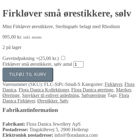
Firkløver små ørestikkere, sølv
Mini Firkløver ørestikkere, Sterlingsølv belagt med Rhodium
995,00
kr.
inkl. moms
2 på lager
Gaveindpakning +(
25,00
kr.
)
Firkløver små ørestikkere, sølv antal
TILFØJ TIL KURV
Varenummer (SKU):
FLC-StPc-Small-S
Kategorier:
Firkløver
,
Flora
Danica
,
Flora Danica Kollektioner
,
Flora Danica øreringe
,
Mærker
,
Øreringe
,
Smykker til enhver anledning
,
Sølvøreringe
Tags:
Flora
Danica Firkløver
,
Ørestikker. Sølv
Fabrikantinformation
Fabrikant:
Flora Danica Jewellery ApS
Postadresse:
Tingskiftevej 5, 2900 Hellerup
Elektronisk postadresse:
info@floradanica.com