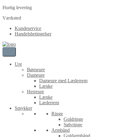
Hurtig levering
Værksted
Kundeservice
Handelsbetingelser
Ure
Børneure
Dameure
Dameure med Læderrem
Lænke
Herreure
Lænke
Læderrem
Smykker
Ringe
Guldringe
Sølvringe
Armbånd
Guldarmbånd