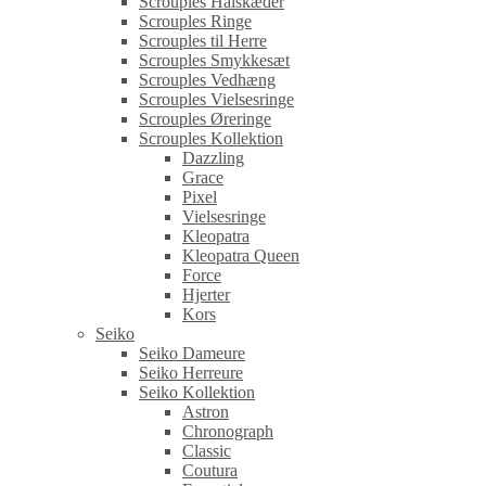
Scrouples Halskæder
Scrouples Ringe
Scrouples til Herre
Scrouples Smykkesæt
Scrouples Vedhæng
Scrouples Vielsesringe
Scrouples Øreringe
Scrouples Kollektion
Dazzling
Grace
Pixel
Vielsesringe
Kleopatra
Kleopatra Queen
Force
Hjerter
Kors
Seiko
Seiko Dameure
Seiko Herreure
Seiko Kollektion
Astron
Chronograph
Classic
Coutura