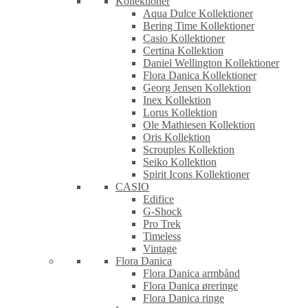
Kollektioner
Aqua Dulce Kollektioner
Bering Time Kollektioner
Casio Kollektioner
Certina Kollektion
Daniel Wellington Kollektioner
Flora Danica Kollektioner
Georg Jensen Kollektion
Inex Kollektion
Lorus Kollektion
Ole Mathiesen Kollektion
Oris Kollektion
Scrouples Kollektion
Seiko Kollektion
Spirit Icons Kollektioner
CASIO
Edifice
G-Shock
Pro Trek
Timeless
Vintage
Flora Danica
Flora Danica armbånd
Flora Danica øreringe
Flora Danica ringe