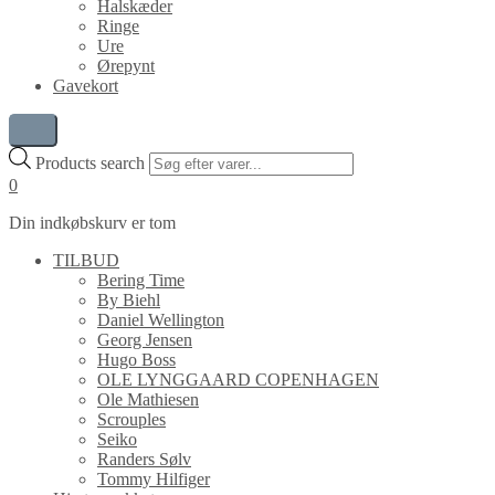
Halskæder
Ringe
Ure
Ørepynt
Gavekort
Products search
0
Din indkøbskurv er tom
TILBUD
Bering Time
By Biehl
Daniel Wellington
Georg Jensen
Hugo Boss
OLE LYNGGAARD COPENHAGEN
Ole Mathiesen
Scrouples
Seiko
Randers Sølv
Tommy Hilfiger