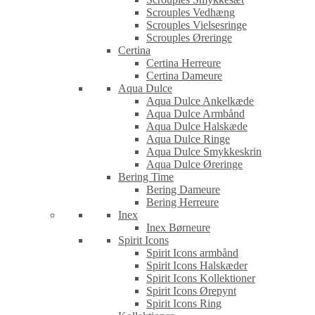
Scrouples Vedhæng
Scrouples Vielsesringe
Scrouples Øreringe
Certina
Certina Herreure
Certina Dameure
Aqua Dulce
Aqua Dulce Ankelkæde
Aqua Dulce Armbånd
Aqua Dulce Halskæde
Aqua Dulce Ringe
Aqua Dulce Smykkeskrin
Aqua Dulce Øreringe
Bering Time
Bering Dameure
Bering Herreure
Inex
Inex Børneure
Spirit Icons
Spirit Icons armbånd
Spirit Icons Halskæder
Spirit Icons Kollektioner
Spirit Icons Ørepynt
Spirit Icons Ring