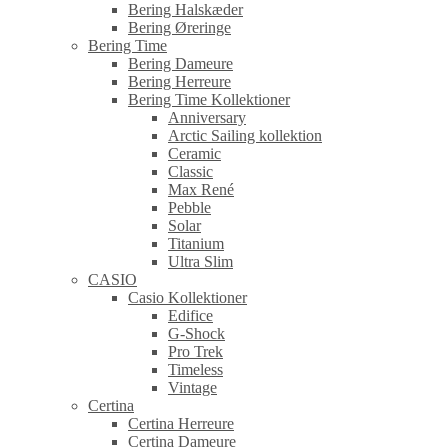
Bering Halskæder
Bering Øreringe
Bering Time
Bering Dameure
Bering Herreure
Bering Time Kollektioner
Anniversary
Arctic Sailing kollektion
Ceramic
Classic
Max René
Pebble
Solar
Titanium
Ultra Slim
CASIO
Casio Kollektioner
Edifice
G-Shock
Pro Trek
Timeless
Vintage
Certina
Certina Herreure
Certina Dameure