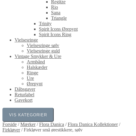
Regitze
Rio
Sana
Triangle
Trinity
Spirit Icons Ørepynt
Spirit Icons Ring
Vielsesringe
Vielsesringe sølv
Vielsesringe guld
Vintage Smykker & Ure
Armbånd
Halskæder
Ringe
Ure
Ørepynt
Dåbsgaver
Returlabel
Gavekort
VIS KATEGORIER
Forside
/
Mærker
/
Flora Danica
/
Flora Danica Kollektioner
/
Firkløver
/
Firkløver små ørestikkere, sølv