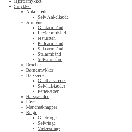
Hjertesmykket
Smykker
Ankelkæder
Sølv Ankelkæde
Armbånd
Guldarmbånd
Læderarmbånd
Natursten
Perlearmbånd
Silkearmbånd
Stålarmbånd
Sølvarmbånd
Brocher
Børnesmykker
Halskæder
Guldhalskæder
Sølvhalskæder
Perlekæder
Hårspænder
Låse
Manchetknapper
Ringe
Guldringe
Sølvringe
Vielsesringe