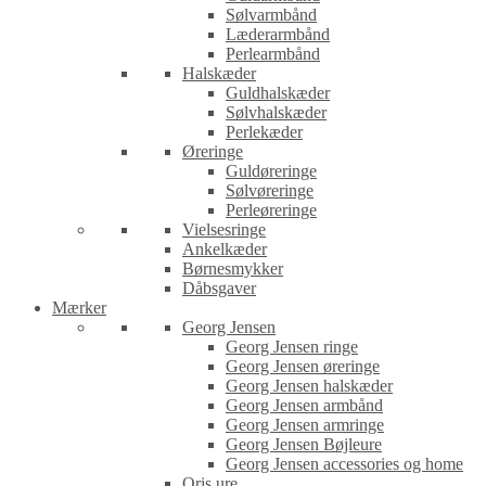
Sølvarmbånd
Læderarmbånd
Perlearmbånd
Halskæder
Guldhalskæder
Sølvhalskæder
Perlekæder
Øreringe
Guldøreringe
Sølvøreringe
Perleøreringe
Vielsesringe
Ankelkæder
Børnesmykker
Dåbsgaver
Mærker
Georg Jensen
Georg Jensen ringe
Georg Jensen øreringe
Georg Jensen halskæder
Georg Jensen armbånd
Georg Jensen armringe
Georg Jensen Bøjleure
Georg Jensen accessories og home
Oris ure