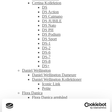
Certina Kollektion
DS
DS Action
DS Caimano
DS JUBILE
DS Nato
DS PH
DS Podium
DS Sport
DS-1
DS-2
DS-6
DS-7
DS-8
DS+
Daniel Wellington
Daniel Wellington Dameure
Daniel Wellington Kollektioner
Iconic Link
Petite
Flora Danica
Flora Danica armbånd
Flora Danica ringe
Flora Danica øreringe
Flora Danica Kollektioner