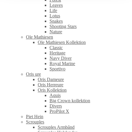
Leaves
Life
Lotus
Snakes
Shooting Stars
Nature
Ole Mathiesen
Ole Mathiesen Kollektion
Classic
Heritage
Navy Diver
Royal Marine
Sportivo
Oris ure
Oris Dameure
Oris Herreure
Oris Kollektion
Aquis
Big Crown kollektion
Divers
ProPilot X
Piet Hein
Scrouples
Scrouples Armbånd