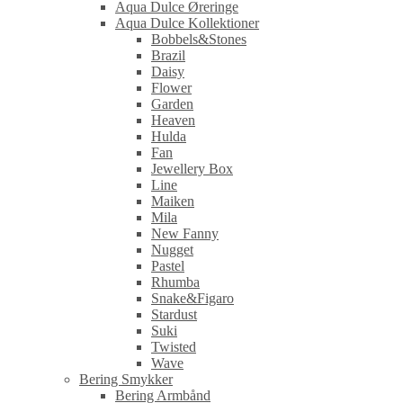
Aqua Dulce Øreringe
Aqua Dulce Kollektioner
Bobbels&Stones
Brazil
Daisy
Flower
Garden
Heaven
Hulda
Fan
Jewellery Box
Line
Maiken
Mila
New Fanny
Nugget
Pastel
Rhumba
Snake&Figaro
Stardust
Suki
Twisted
Wave
Bering Smykker
Bering Armbånd