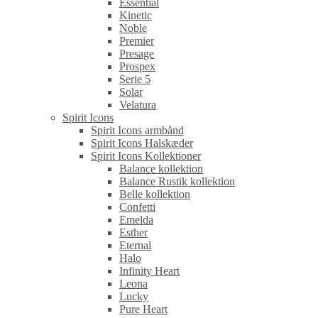
Essential
Kinetic
Noble
Premier
Presage
Prospex
Serie 5
Solar
Velatura
Spirit Icons
Spirit Icons armbånd
Spirit Icons Halskæder
Spirit Icons Kollektioner
Balance kollektion
Balance Rustik kollektion
Belle kollektion
Confetti
Emelda
Esther
Eternal
Halo
Infinity Heart
Leona
Lucky
Pure Heart