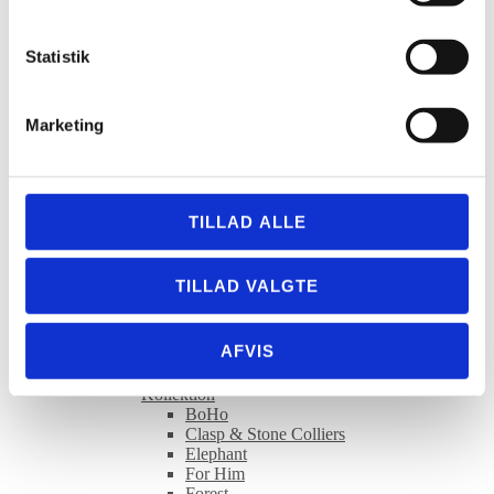
Lorus
Lorus Børneure
Statistik
Lorus Dameure
Lorus Herreure
Lorus Kollektion
Classic
Marketing
Dress
Sports
OLE LYNGGAARD COPENHAGEN
OLE LYNGGAARD COPENHAGEN
armbånd
TILLAD ALLE
OLE LYNGGAARD COPENHAGEN
halskæder
OLE LYNGGAARD COPENHAGEN øreringe
TILLAD VALGTE
OLE LYNGGAARD COPENHAGEN ringe
OLE LYNGGAARD COPENHAGEN
vedhæng
AFVIS
OLE LYNGGAARD COPENHAGEN låse
OLE LYNGGAARD COPENHAGEN
Kollektion
BoHo
Clasp & Stone Colliers
Elephant
For Him
Forest