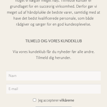
noget vi vægter meget højt. Tilfredse kunder er
grundlaget for en succesrig virksomhed. Derfor gør vi
Stardust
meget ud af håndplukke de bedste varer, samtidig med at
have det bedst kvalificerede personale, som både
Suki
rådgiver og sørger for en god kundeoplevelse.
Twisted
TILMELD DIG VORES KUNDEKLUB
Wave
Via vores kundeklub får du nyheder før alle andre.
Tilmeld dig herunder.
Jeg accepterer
vilkårerne