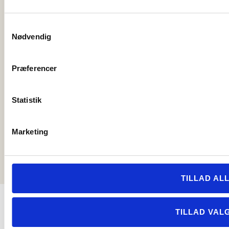
S
Nødvendig
a
m
t
Præferencer
y
k
k
Statistik
e
v
Copyright © 2021
Marketing
a
l
g
TILLAD AL
TILLAD VAL