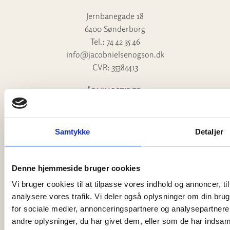
Jernbanegade 18
6400 Sønderborg
Tel.: 74 42 35 46
info@jacobnielsenogson.dk
CVR: 35384413
ÅBNINGSTIDER:
Mandag – Torsdag 10:00 – 17:30
Fredag 10:00 – 18:00
Lørdag 10:00 – 14:00
Samtykke
Detaljer
Søndag og helligdage lukket
ÅBNINGSTIDER JULEN 2025:
Denne hjemmeside bruger cookies
Lørdag & Søndag
Vi bruger cookies til at tilpasse vores indhold og annoncer, til 
10:00 – 15:00 (uge 49, 50 & 51)
analysere vores trafik. Vi deler også oplysninger om din br
22 & 23 december
for sociale medier, annonceringspartnere og analysepartner
10:00-18:00
andre oplysninger, du har givet dem, eller som de har indsamle